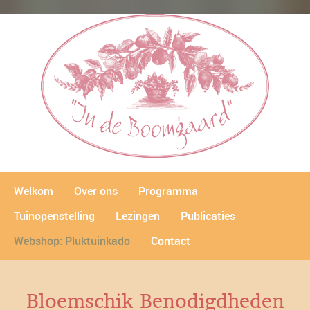
Welkom
Over ons
Programma
Tuinopenstelling
Lezingen
Publicaties
Webshop: Pluktuinkado
Contact
Bloemschik Benodigdheden