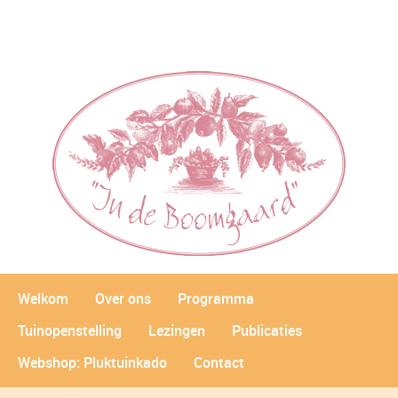
Welkom
Over ons
Programma
Tuinopenstelling
Lezingen
Publicaties
Webshop: Pluktuinkado
Contact