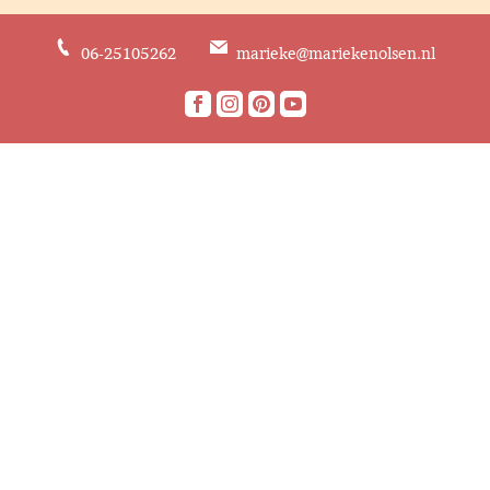
06-25105262
marieke@mariekenolsen.nl