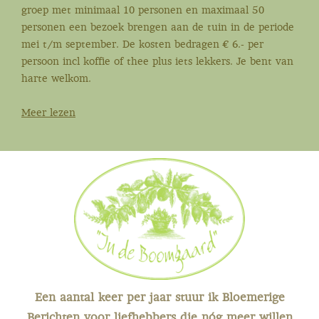
groep met minimaal 10 personen en maximaal 50
personen een bezoek brengen aan de tuin in de periode
mei t/m september. De kosten bedragen € 6.- per
persoon incl koffie of thee plus iets lekkers. Je bent van
harte welkom.
Meer lezen
Een aantal keer per jaar stuur ik Bloemerige
Berichten voor liefhebbers die nóg meer willen