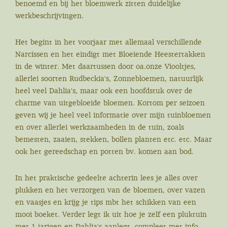
benoemd
en bij het bloemwerk zitten duidelijke
werkbeschrijvingen.
Het begint in het voorjaar met allemaal verschillende
Narcissen en het eindigt met Bloeiende Heestertakken
in de winter. Met daartussen door oa.onze Viooltjes,
allerlei soorten Rudbeckia's, Zonnebloemen, natuurlijk
heel veel Dahlia's, maar ook een hoofdstuk over de
charme van uitgebloeide bloemen. Kortom per seizoen
geven wij je heel veel informatie over mijn tuinbloemen
en over allerlei
werkzaamheden in de tuin, zoals
bemesten, zaaien, stekken, bollen planten etc. etc. Maar
ook het gereedschap en potten bv. komen aan bod.
In het praktische gedeelte achterin lees je alles over
plukken en het verzorgen van de bloemen, over vazen
en vaasjes en krijg je tips mbt het schikken van een
mooi boeket. Verder legt ik uit hoe je zelf een pluktuin
met 1 jarigen en Dahlia's aanlegt, compleet met info