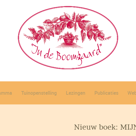
ramma
Tuinopenstelling
Lezingen
Publicaties
Web
Nieuw boek: MI