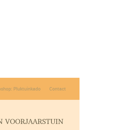
shop: Pluktuinkado
Contact
JN VOORJAARSTUIN