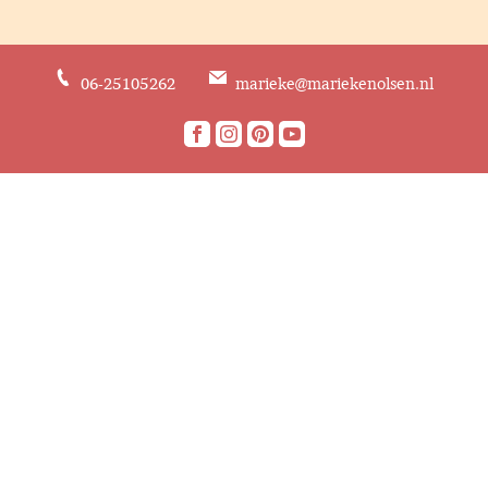
06-25105262
marieke@mariekenolsen.nl