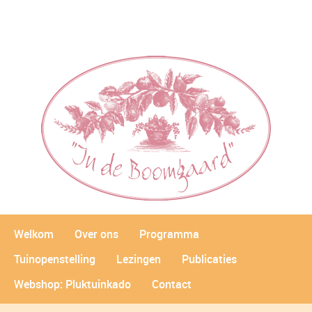
Welkom
Over ons
Programma
Tuinopenstelling
Lezingen
Publicaties
Webshop: Pluktuinkado
Contact