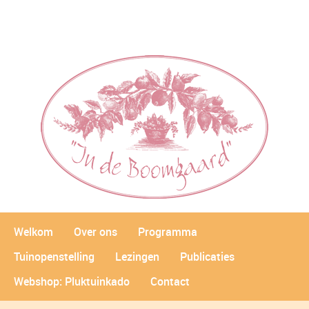
Welkom
Over ons
Programma
Tuinopenstelling
Lezingen
Publicaties
Webshop: Pluktuinkado
Contact