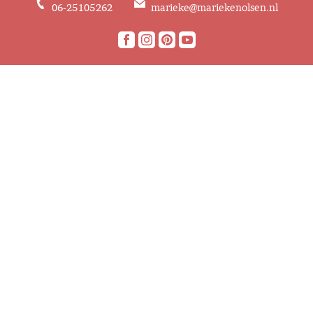
06-25105262
marieke@mariekenolsen.nl