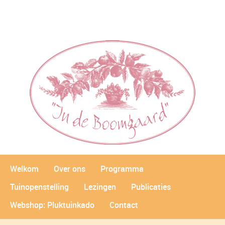
Welkom
Over ons
Programma
Tuinopenstelling
Lezingen
Publicaties
Webshop: Pluktuinkado
Contact