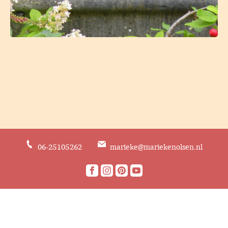
06-25105262
marieke@mariekenolsen.nl