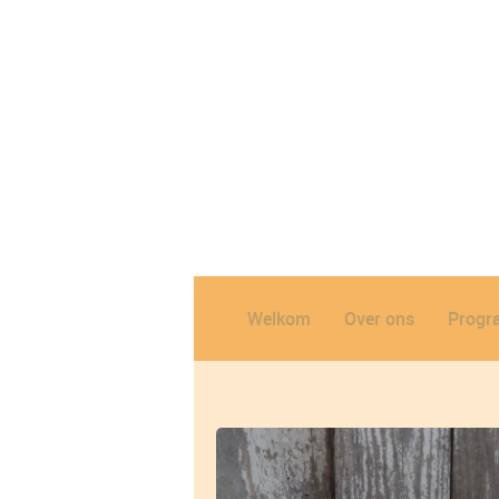
Welkom
Over ons
Prog