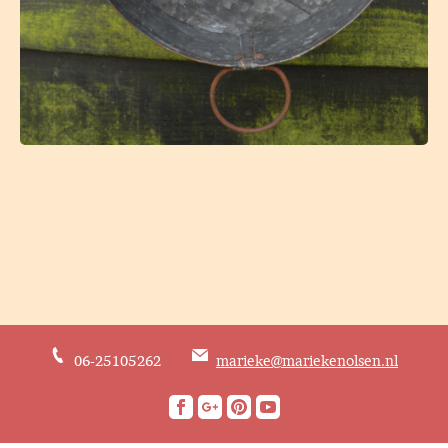
06-25105262
marieke@mariekenolsen.nl