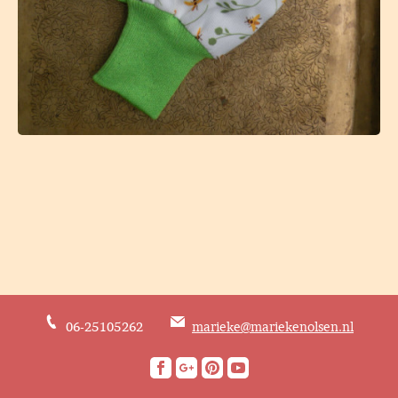
06-25105262
marieke@mariekenolsen.nl