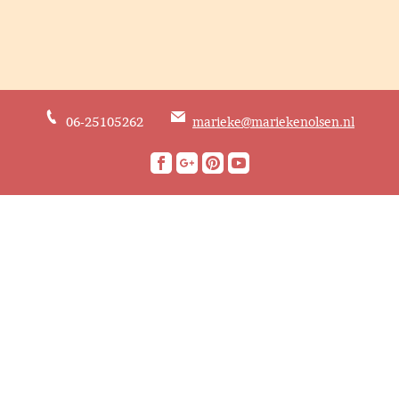
06-25105262
marieke@mariekenolsen.nl