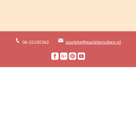
06-25105262
marieke@mariekenolsen.nl