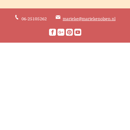
06-25105262
marieke@mariekenolsen.nl