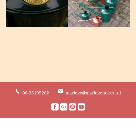
06-25105262
marieke@mariekenolsen.nl