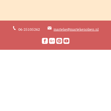
06-25105262
marieke@mariekenolsen.nl