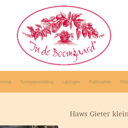
ramma
Tuinopenstelling
Lezingen
Publicaties
Web
Haws Gieter klein