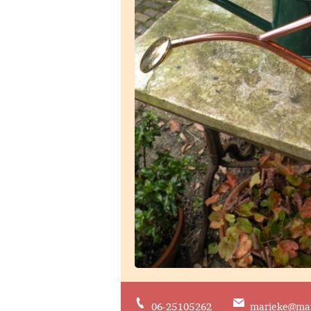
06-25105262
marieke@mar