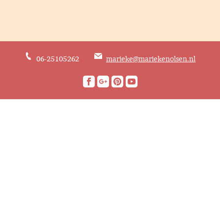
06-25105262
marieke@mariekenolsen.nl