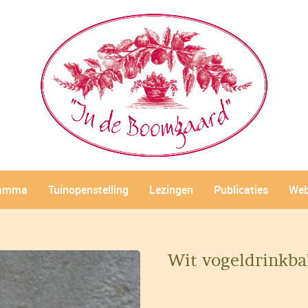
ramma
Tuinopenstelling
Lezingen
Publicaties
Web
Wit vogeldrinkba