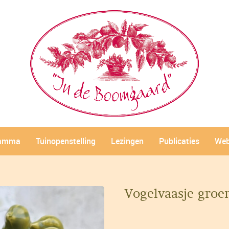
ramma
Tuinopenstelling
Lezingen
Publicaties
Web
Vogelvaasje groe