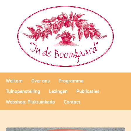
Welkom
Over ons
Programma
Tuinopenstelling
Lezingen
Publicaties
Webshop: Pluktuinkado
Contact