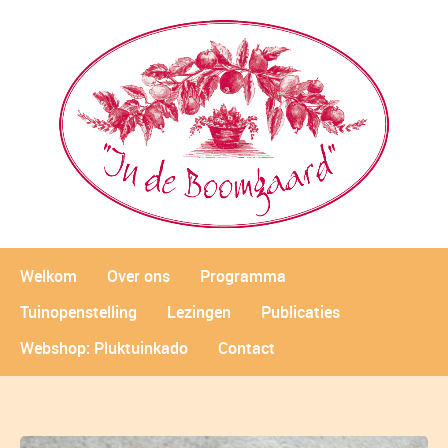
Welkom
Over ons
Programma
Tuinopenstelling
Lezingen
Publicaties
Webshop: Pluktuinkado
Contact