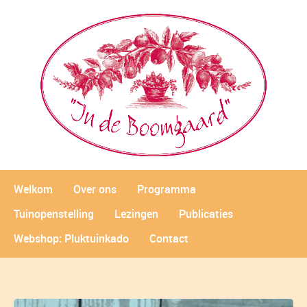
Welkom
Over ons
Programma
Tuinopenstelling
Lezingen
Publicaties
Webshop: Pluktuinkado
Contact