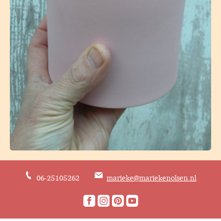
06-25105262
marieke@mariekenolsen.nl