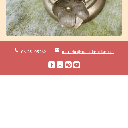
06-25105262
marieke@mariekenolsen.nl