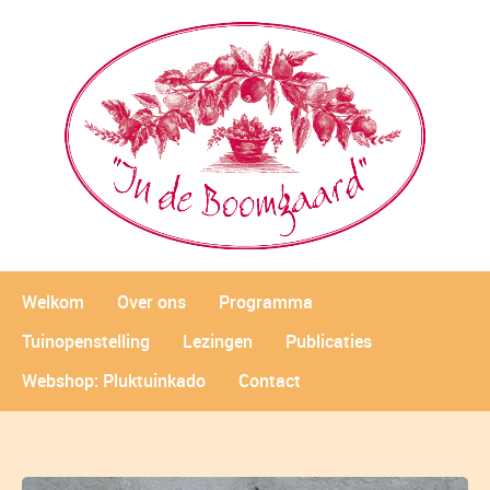
Welkom
Over ons
Programma
Tuinopenstelling
Lezingen
Publicaties
Webshop: Pluktuinkado
Contact