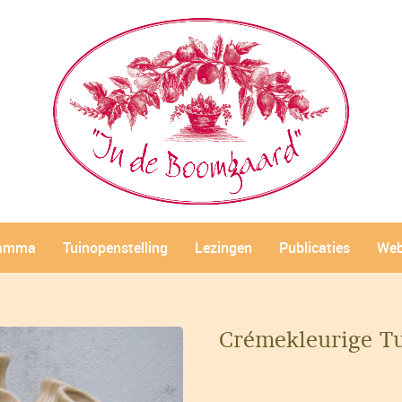
ramma
Tuinopenstelling
Lezingen
Publicaties
Web
Crémekleurige T