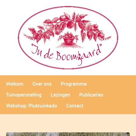
Welkom
Over ons
Programma
Tuinopenstelling
Lezingen
Publicaties
Webshop: Pluktuinkado
Contact