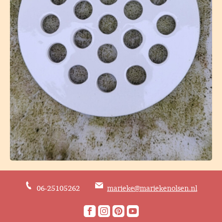
06-25105262
marieke@mariekenolsen.nl