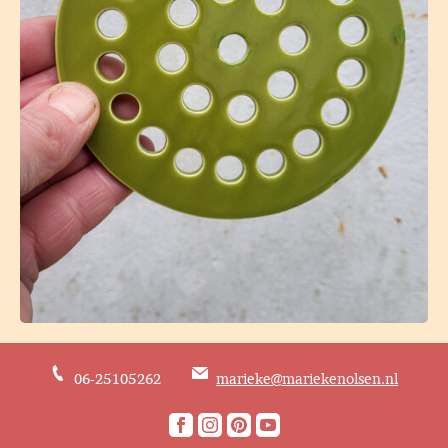
06-25105262
marieke@mariekenolsen.nl