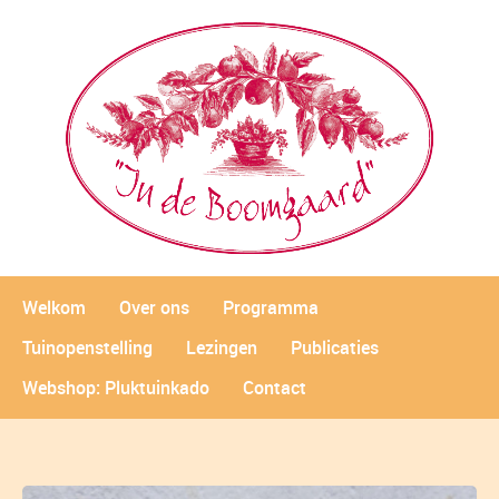
Welkom
Over ons
Programma
Tuinopenstelling
Lezingen
Publicaties
Webshop: Pluktuinkado
Contact